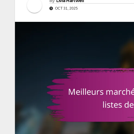
By
Livia Hartwell
OCT 31, 2025