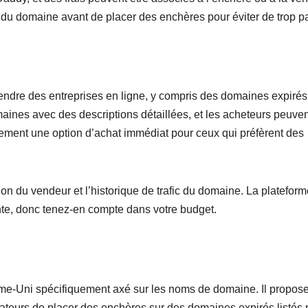
ur du domaine avant de placer des enchères pour éviter de trop p
endre des entreprises en ligne, y compris des domaines expirés
aines avec des descriptions détaillées, et les acheteurs peuven
lement une option d’achat immédiat pour ceux qui préfèrent des
ion du vendeur et l’historique de trafic du domaine. La platefor
ente, donc tenez-en compte dans votre budget.
me-Uni spécifiquement axé sur les noms de domaine. Il propos
sateurs de placer des enchères sur des domaines expirés listés 