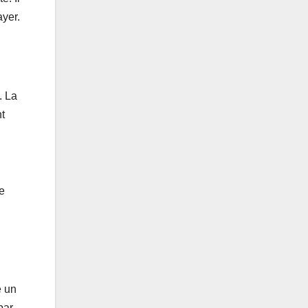
ayer.
. La
t
me
e un
par