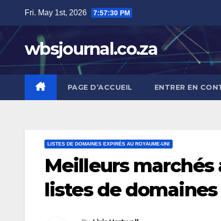
Skip
Fri. May 1st, 2026
7:57:31 PM
to
content
wbsjournal.co.za
PAGE D’ACCUEIL
ENTRER EN CON
LISTES DE DOMAINES EXPIRÉS AU ROYAUME-UNI
Meilleurs marchés
listes de domaines