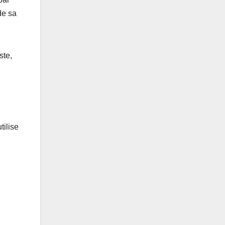
de sa
ste,
tilise