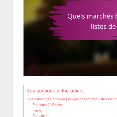
Key sections in the article:
Quels marchés britanniques proposent des listes de d
Enchères GoDaddy
Flippa
Domainlore