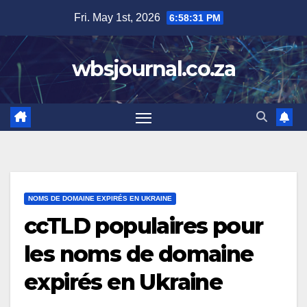
Skip
Fri. May 1st, 2026
6:58:32 PM
to
content
wbsjournal.co.za
NOMS DE DOMAINE EXPIRÉS EN UKRAINE
ccTLD populaires pour
les noms de domaine
expirés en Ukraine