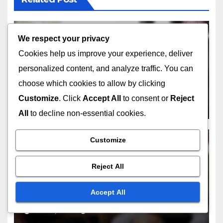
We respect your privacy
Cookies help us improve your experience, deliver
NOMS DE DOMAINE EXPIRÉS EN UKRAINE
personalized content, and analyze traffic. You can
Répertoires de noms de
domaine expirés sur le
choose which cookies to allow by clicking
marché ukrainien
Customize
. Click
Accept All
to consent or
Reject
NOV 14, 2025
LIVIA HARTWELL
All
to decline non-essential cookies.
Customize
Reject All
NOMS DE DOMAINE EXPIRÉS EN UKRAINE
Liste de contrôle pour l’achat
de noms de domaine expirés
Accept All
en Ukraine
NOV 14, 2025
LIVIA HARTWELL