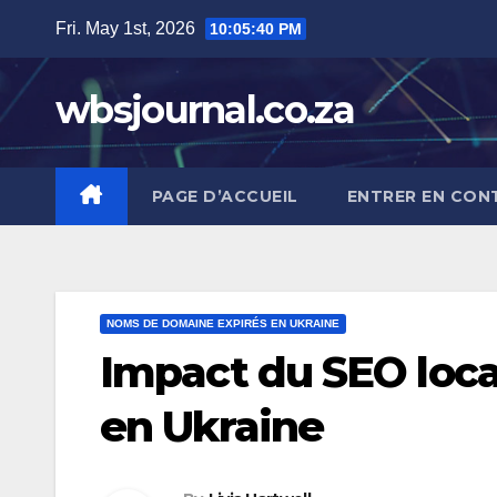
Skip
Fri. May 1st, 2026
10:05:41 PM
to
content
wbsjournal.co.za
PAGE D’ACCUEIL
ENTRER EN CON
NOMS DE DOMAINE EXPIRÉS EN UKRAINE
Impact du SEO loca
en Ukraine