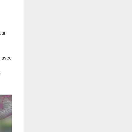
uté,
s avec
n