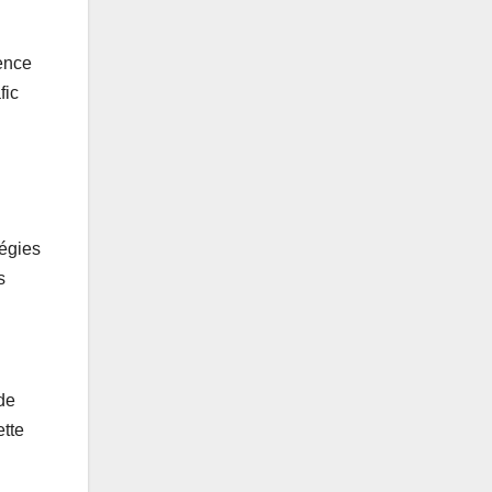
nence
fic
tégies
s
de
ette