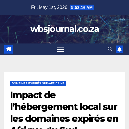
Skip
Fri. May 1st, 2026
5:52:17 AM
to
content
wbsjournal.co.za
DOMAINES EXPIRÉS SUD-AFRICAINS
Impact de
l’hébergement local sur
les domaines expirés en