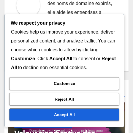
des noms de domaine expirés,
elle aide les entreprises à
récupérer leur présence en ligne
We respect your privacy
et à prospérer dans le paysage
Cookies help us improve your experience, deliver
numérique. Lorsqu'elle n'explore
personalized content, and analyze traffic. You can
pas le web, Livia aime la
choose which cookies to allow by clicking
randonnée et la photographie.
Customize
. Click
Accept All
to consent or
Reject
All
to decline non-essential cookies.
Customize
Related Post
Reject All
Accept All
DOMAINES EXPIRÉS SUD-AFRICAINS