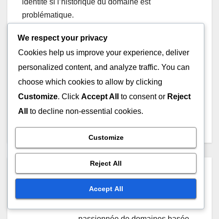
identité si l’historique du domaine est
problématique.
We respect your privacy
Cookies help us improve your experience, deliver
Post
personalized content, and analyze traffic. You can
Annonces de domaines
Comprendre la
choose which cookies to allow by clicking
expirés au Royaume-Uni
réglementation du
navigation
pour la croissance des
système de noms de
Customize
. Click
Accept All
to consent or
Reject
entreprises locales
domaine au Royaume-Uni
All
to decline non-essential cookies.
Customize
Reject All
By
Livia Hartwell
Accept All
Livia Hartwell est une
entrepreneuse numérique et une
passionnée de domaines basée