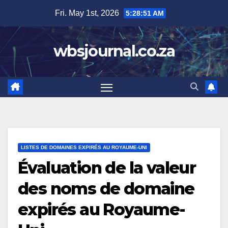
Skip
Fri. May 1st, 2026
5:28:52 AM
to
content
wbsjournal.co.za
LISTES DE DOMAINES EXPIRÉS AU ROYAUME-UNI
Évaluation de la valeur
des noms de domaine
expirés au Royaume-